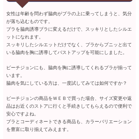
女性は年齢を問わず脇肉がブラの上に乗ってしまうと、気分
が落ち込むものです。
ブラを脇肉誘導ブラに変えるだけで、スッキリとしたシルエ
ットになれます。
スッキリしたシルエットだけでなく、ブラからプニッと出て
いる脇肉を胸に誘導してバストアップを可能にしました。
ピーチジョンにも、脇肉を胸に誘導してくれるブラが揃って
います。
脇肉を気にしている方は、一度試してみては如何ですか？
ピーチジョンの商品をＷＥＢで買った場合、サイズ変更や返
品はお近くのストアに行くと手続きしてもらえるので便利で
安心ですよね。
ブラとコーディネートできる商品も、カラーバリエーション
を豊富に取り揃えてみえます。