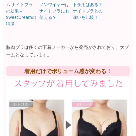
ム ナイトブラ
ノンワイヤーは
ト夜用はある？
の効果 –
ナイトブラにも
ナイトブラとの
SweetDreamの
使える？
違いを比較！
特徴
脇肉ブラは多くの下着メーカーから発売がされており、大ブ
ームとなっています。
着用だけでボリューム感が変わる！