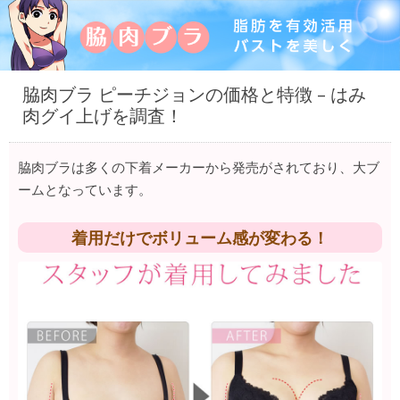
脇肉ブラ ピーチジョンの価格と特徴 – はみ
肉グイ上げを調査！
脇肉ブラは多くの下着メーカーから発売がされており、大ブ
ームとなっています。
着用だけでボリューム感が変わる！