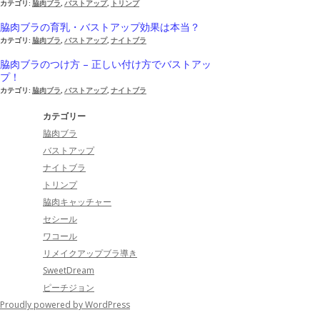
カテゴリ:
脇肉ブラ
,
バストアップ
,
トリンプ
脇肉ブラの育乳・バストアップ効果は本当？
カテゴリ:
脇肉ブラ
,
バストアップ
,
ナイトブラ
脇肉ブラのつけ方 – 正しい付け方でバストアッ
プ！
カテゴリ:
脇肉ブラ
,
バストアップ
,
ナイトブラ
カテゴリー
脇肉ブラ
バストアップ
ナイトブラ
トリンプ
脇肉キャッチャー
セシール
ワコール
リメイクアップブラ導き
SweetDream
ピーチジョン
Proudly powered by WordPress