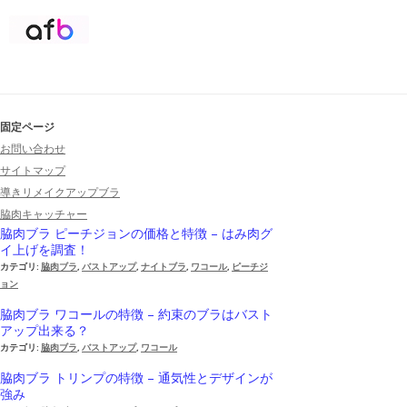
固定ページ
お問い合わせ
サイトマップ
導きリメイクアップブラ
脇肉キャッチャー
脇肉ブラ ピーチジョンの価格と特徴 – はみ肉グ
イ上げを調査！
カテゴリ:
脇肉ブラ
,
バストアップ
,
ナイトブラ
,
ワコール
,
ピーチジ
ョン
脇肉ブラ ワコールの特徴 – 約束のブラはバスト
アップ出来る？
カテゴリ:
脇肉ブラ
,
バストアップ
,
ワコール
脇肉ブラ トリンプの特徴 – 通気性とデザインが
強み